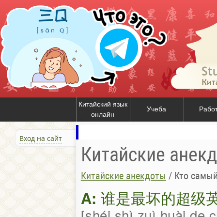
Китайский язык
Учеба
Рабо
онлайн
Вход на сайт
Китайские анек
Китайские анекдоты
/
Кто самый
A:
谁是最坏的超级
shéi shì zuì huài de 