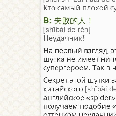
Кто самый плохой с
B:
失败的人！
shībài de rén
Неудачник!
На первый взгляд, э
шутка не имеет ни
супергероем. Так в 
Секрет этой шутки 
shībài d
китайского
английское «spider»
получаем подобие «
оттенком неудачник