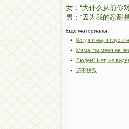
女：“为什么从前你
男：“因为我的忍耐
Еще материалы:
Когда я ем, я глух и 
Мама, ты меня не лю
Людей? Нет, не виде
还不快跑