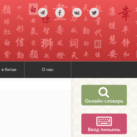
 в Китае
О нас