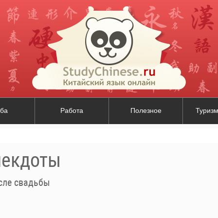
ба
Работа
Полезное
Туризм
некдоты
сле свадьбы