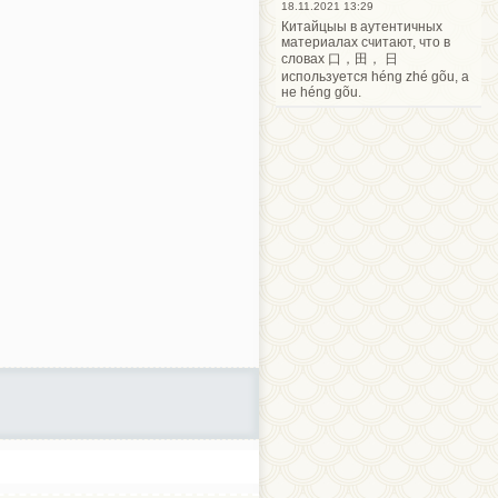
18.11.2021 13:29
Китайцыы в аутентичных
материалах считают, что в
словах 口，田， 日
используется héng zhé gõu, а
не héng gõu.