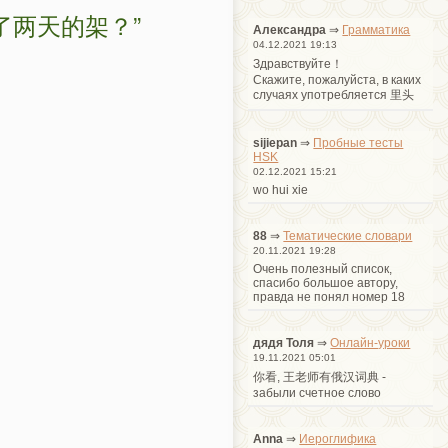
了两天的架？”
Александра
⇒
Грамматика
04.12.2021 19:13
Здравствуйте！
Cкажите, пожалуйста, в каких
случаях употребляется 里头
sijiepan
⇒
Пробные тесты
HSK
02.12.2021 15:21
wo hui xie
88
⇒
Тематические словари
20.11.2021 19:28
Очень полезный список,
спасибо большое автору,
правда не понял номер 18
дядя Толя
⇒
Онлайн-уроки
19.11.2021 05:01
你看, 王老师有俄汉词典 -
забыли счетное слово
Anna
⇒
Иероглифика