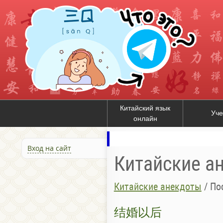
Китайский язык
Уче
онлайн
Вход на сайт
Китайские а
Китайские анекдоты
/
По
结婚以后