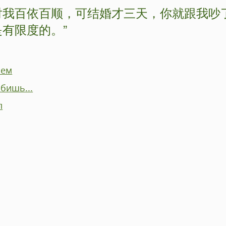
对我百依百顺，可结婚才三天，你就跟我吵
是有限度的。”
нем
бишь...
л