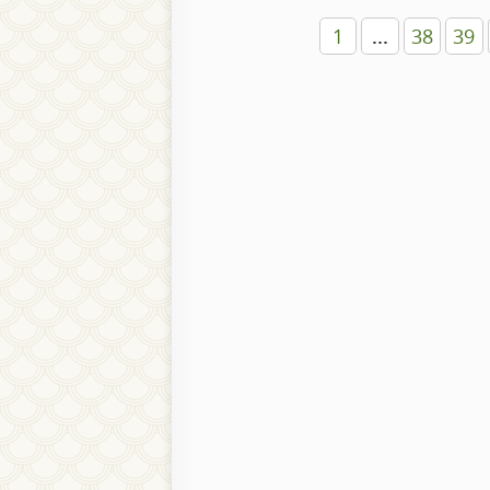
1
...
38
39