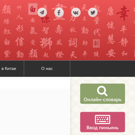
 в Китае
О нас