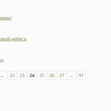
варь!
твой небеса
ел
...
22
23
24
25
26
27
...
97