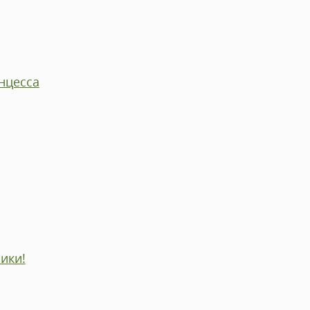
нцесса
ики!