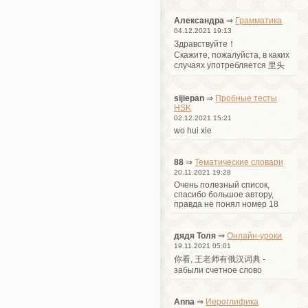
Александра
⇒
Грамматика
04.12.2021 19:13
Здравствуйте！
Cкажите, пожалуйста, в каких
случаях употребляется 里头
sijiepan
⇒
Пробные тесты
HSK
02.12.2021 15:21
wo hui xie
88
⇒
Тематические словари
20.11.2021 19:28
Очень полезный список,
спасибо большое автору,
правда не понял номер 18
дядя Толя
⇒
Онлайн-уроки
19.11.2021 05:01
你看, 王老师有俄汉词典 -
забыли счетное слово
Anna
⇒
Иероглифика