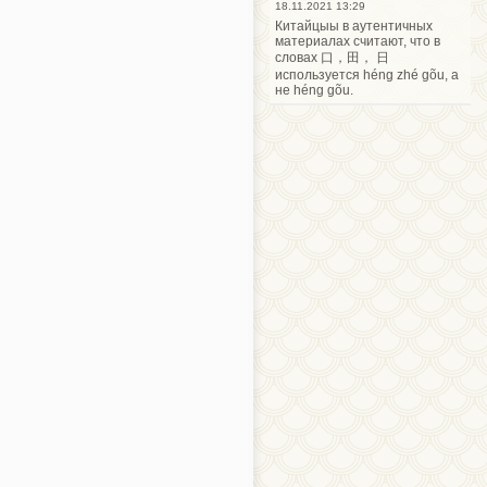
18.11.2021 13:29
Китайцыы в аутентичных
материалах считают, что в
словах 口，田， 日
используется héng zhé gõu, а
не héng gõu.