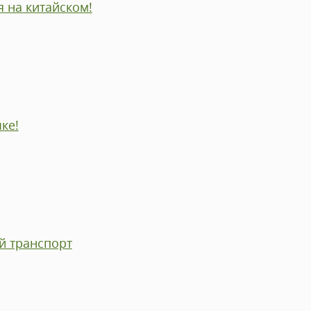
 на китайском!
ке!
й транспорт