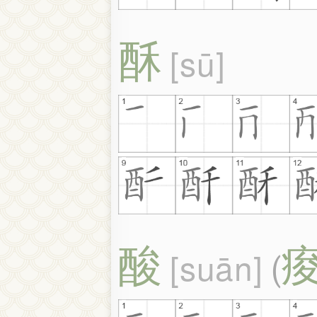
酥
sū
酸
suān
(