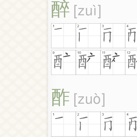
醉
zuì
酢
zuò