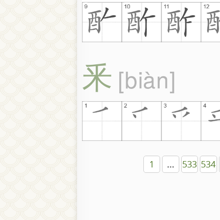
釆
biàn
1
...
533
534