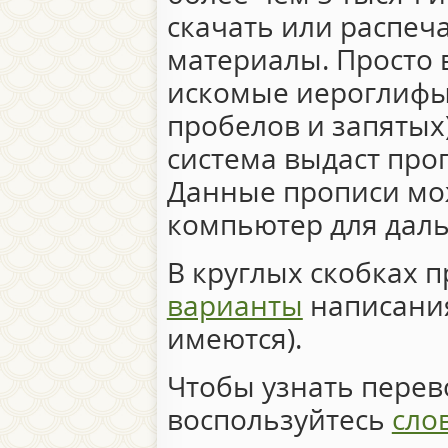
скачать или распеч
материалы. Просто 
искомые иероглифы 
пробелов и запятых)
система выдаст про
Данные прописи мо
компьютер для дал
В круглых скобках 
варианты
написания
имеются).
Чтобы узнать перево
воспользуйтесь
сло