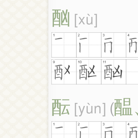
酗
xù
酝
醖
yùn
(