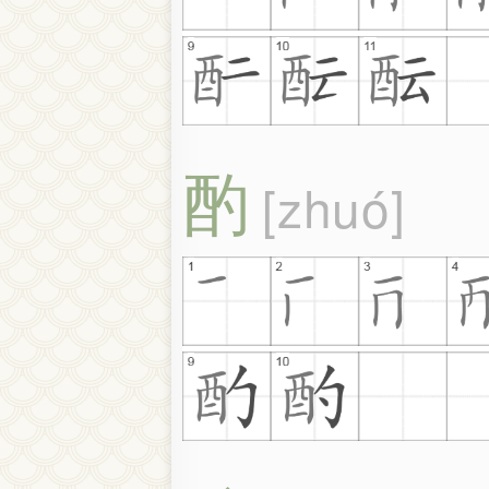
酌
zhuó