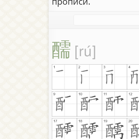
прописи.
醹
rú