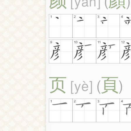
yán
(
)
页
頁
yè
(
)