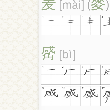
麦
麥
mài
(
)
觱
bì