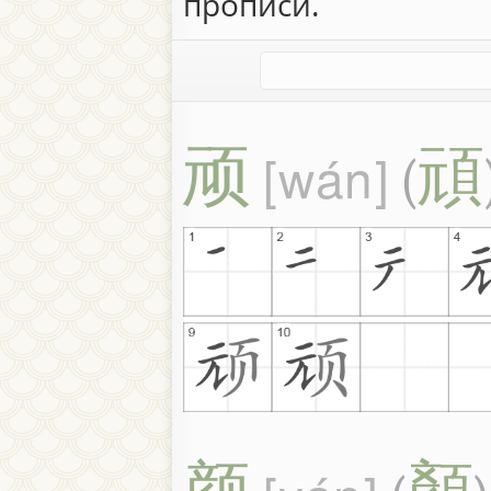
прописи.
顽
頑
wán
(
颜
顏