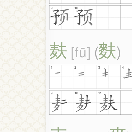
麸
麩
fū
(
)