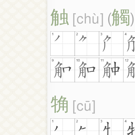
触
觸
chù
(
)
觕
cū