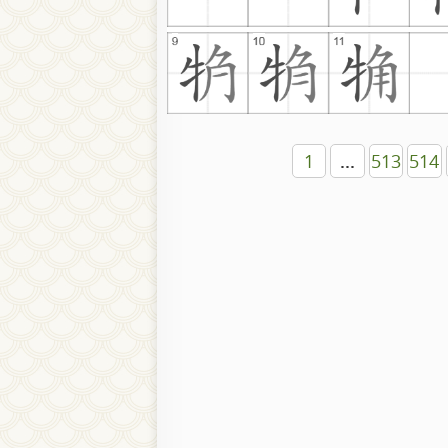
1
...
513
514