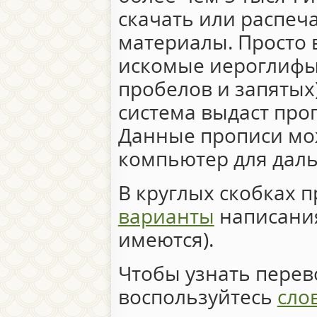
скачать или распеч
материалы. Просто 
искомые иероглифы 
пробелов и запятых)
система выдаст про
Данные прописи мо
компьютер для дал
В круглых скобках 
варианты
написания
имеются).
Чтобы узнать перево
воспользуйтесь
сло