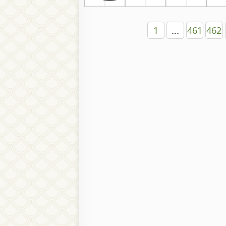
1
...
461
462