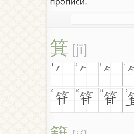
прописи.
箕
jī
籍