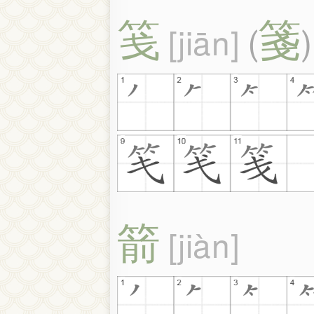
笺
箋
jiān
(
)
箭
jiàn