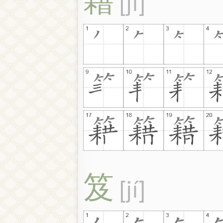
jí
笈
jí