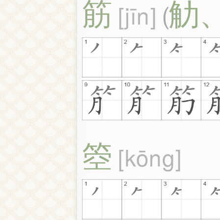
筋
觔
jīn
(
箜
kōng