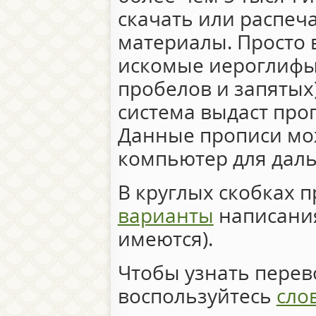
скачать или распеч
материалы. Просто 
искомые иероглифы 
пробелов и запятых)
система выдаст про
Данные прописи мо
компьютер для дал
В круглых скобках 
варианты
написания
имеются).
Чтобы узнать перево
воспользуйтесь
сло