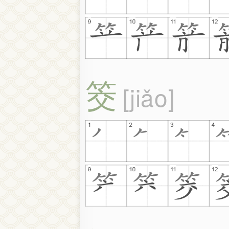
筊
jiǎo