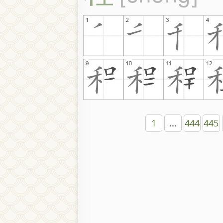
1
...
444
445