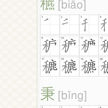
穮
biāo
秉
bǐng