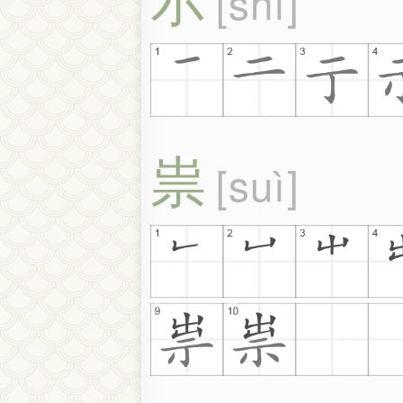
shì
祟
suì