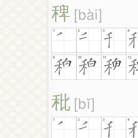
稗
bài
秕
bǐ