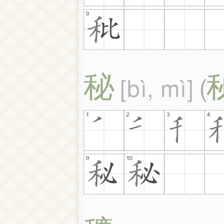
秘
bì, mì
(