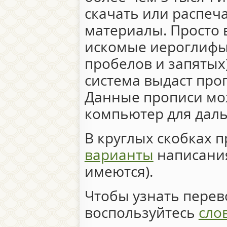
скачать или распеч
материалы. Просто 
искомые иероглифы 
пробелов и запятых)
система выдаст про
Данные прописи мо
компьютер для дал
В круглых скобках 
варианты
написания
имеются).
Чтобы узнать перево
воспользуйтесь
сло