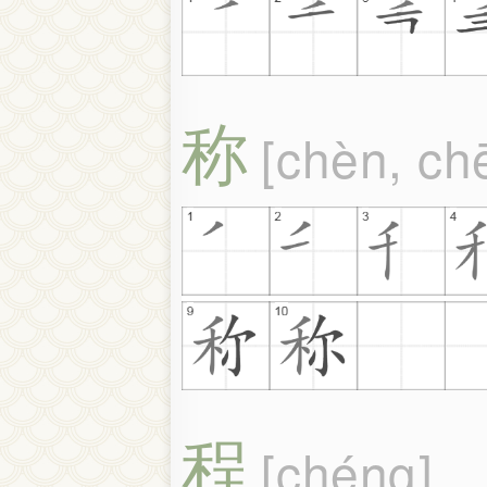
称
chèn, ch
程
chéng