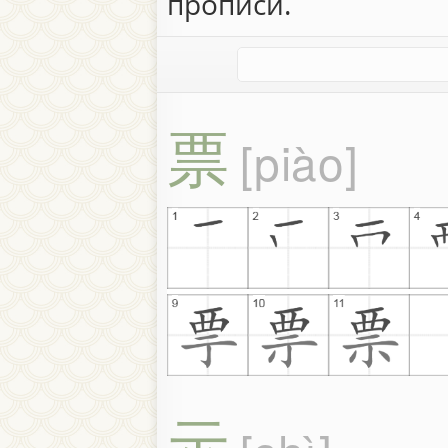
прописи.
票
piào
示