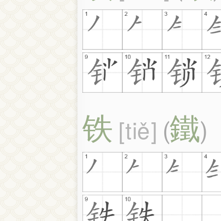
铁
鐵
tiě
(
)