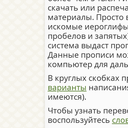
скачать или распеч
материалы. Просто 
искомые иероглифы 
пробелов и запятых)
система выдаст про
Данные прописи мо
компьютер для дал
В круглых скобках 
варианты
написания
имеются).
Чтобы узнать перево
воспользуйтесь
сло