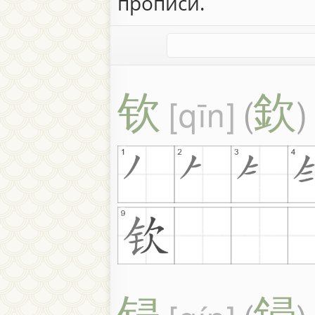
прописи.
钦
欽
qīn
(
)
锓
鋟