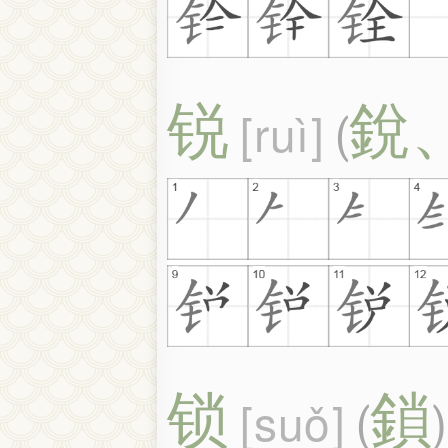
锐
銳
ruì
(
锁
鎖
suǒ
(
)