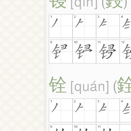
qín
(
)
铨
quán
(