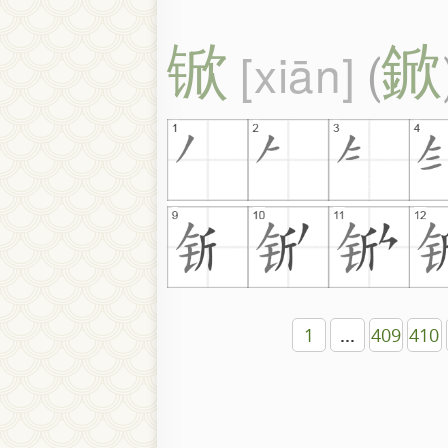
锨
鍁
xiān
(
1
...
409
410