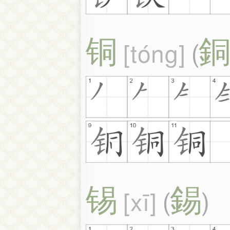
铜
tóng
(
锡
錫
xī
(
)