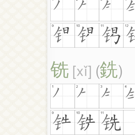
铣
銑
xǐ
(
)