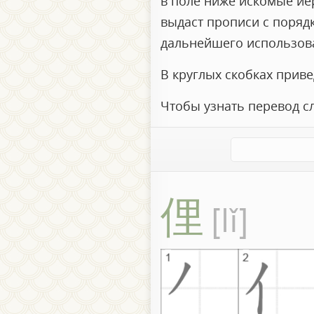
в поле ниже искомые иер
выдаст прописи с поряд
дальнейшего использов
В круглых скобках прив
Чтобы узнать перевод с
俚
lǐ