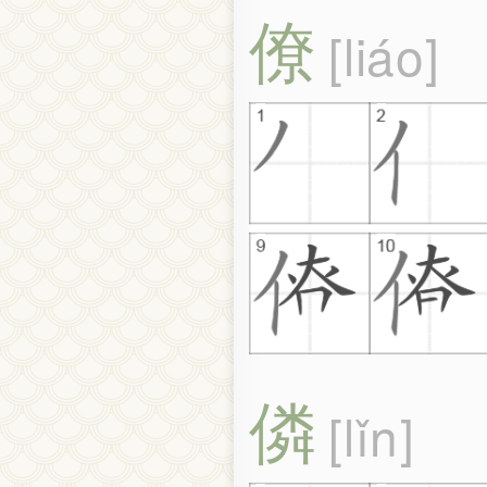
僚
liáo
僯
lǐn