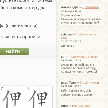
пустите поиск, и система
ебе на компьютер для
Александра
⇒
Грамматика
04.12.2021 19:13
Здравствуйте！
Cкажите, пожалуйста, в каких
случаях употребляется 里头
а (если имеются).
sijiepan
⇒
Пробные тесты
ак же есть прописи.
HSK
02.12.2021 15:21
wo hui xie
88
⇒
Тематические словари
20.11.2021 19:28
Очень полезный список,
спасибо большое автору,
правда не понял номер 18
дядя Толя
⇒
Онлайн-уроки
19.11.2021 05:01
你看, 王老师有俄汉词典 -
забыли счетное слово
Anna
⇒
Иероглифика