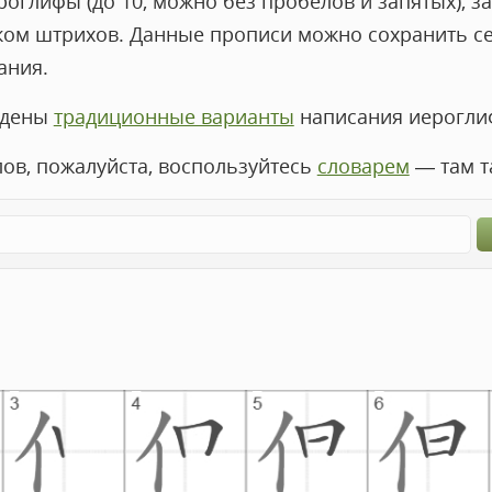
оглифы (до 10, можно без пробелов и запятых), за
ком штрихов. Данные прописи можно сохранить с
ания.
едены
традиционные варианты
написания иероглиф
лов, пожалуйста, воспользуйтесь
словарем
— там т