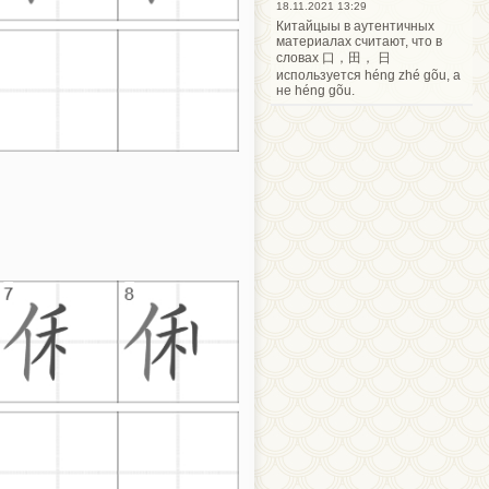
18.11.2021 13:29
Китайцыы в аутентичных
материалах считают, что в
словах 口，田， 日
используется héng zhé gõu, а
не héng gõu.