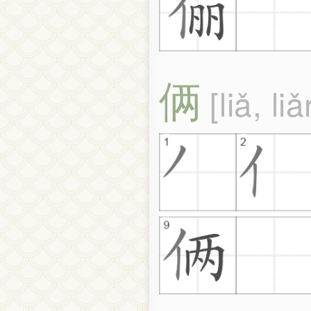
俩
liǎ, li