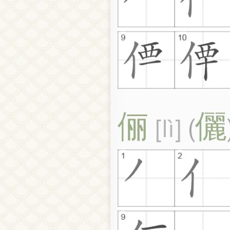
俪
儷
lì
(