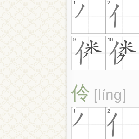
伶
líng