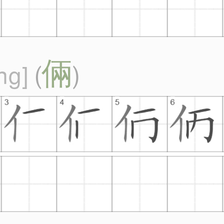
倆
ǎng
(
)