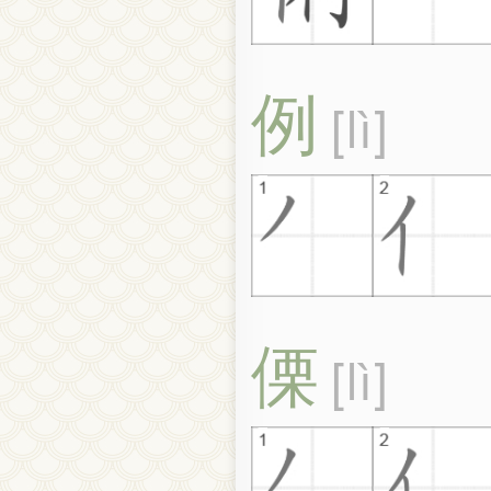
例
lì
傈
lì