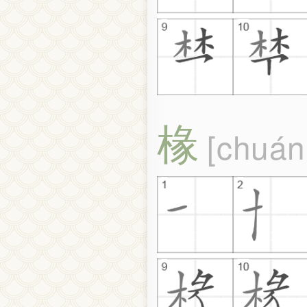
椽
chuán