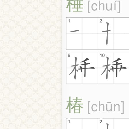
棰
chuí
椿
chūn