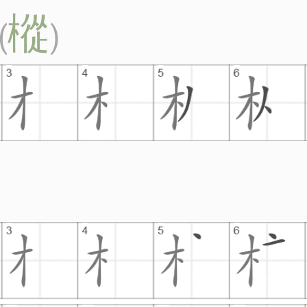
樅
(
)