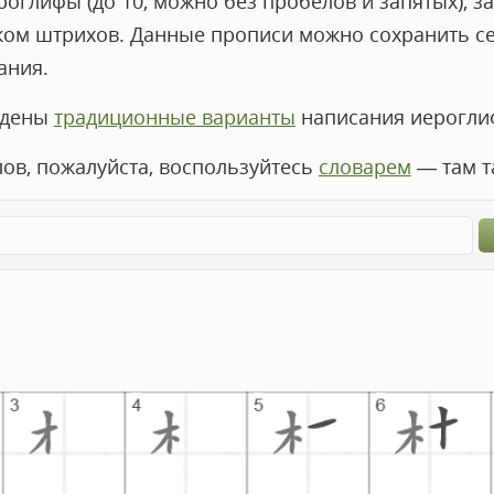
оглифы (до 10, можно без пробелов и запятых), за
ком штрихов. Данные прописи можно сохранить с
ания.
едены
традиционные варианты
написания иероглиф
лов, пожалуйста, воспользуйтесь
словарем
— там т