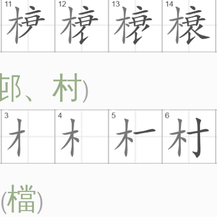
邨、村
)
檔
(
)