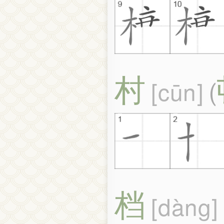
村
cūn
(
档
dàng