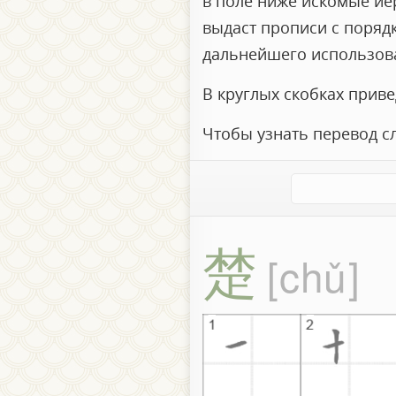
в поле ниже искомые иер
выдаст прописи с поряд
дальнейшего использов
В круглых скобках прив
Чтобы узнать перевод с
楚
chǔ