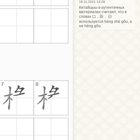
18.11.2021 13:29
Китайцыы в аутентичных
материалах считают, что в
словах 口，田， 日
используется héng zhé gõu, а
не héng gõu.