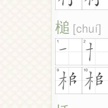
槌
chuí