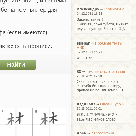
пустите поиск, и система
ебе на компьютер для
Александра
⇒
Грамматика
04.12.2021 19:13
Здравствуйте！
Cкажите, пожалуйста, в каких
случаях употребляется 里头
а (если имеются).
sijiepan
⇒
Пробные тесты
ак же есть прописи.
HSK
02.12.2021 15:21
wo hui xie
88
⇒
Тематические словари
20.11.2021 19:28
Очень полезный список,
спасибо большое автору,
правда не понял номер 18
дядя Толя
⇒
Онлайн-уроки
19.11.2021 05:01
你看, 王老师有俄汉词典 -
забыли счетное слово
Anna
⇒
Иероглифика