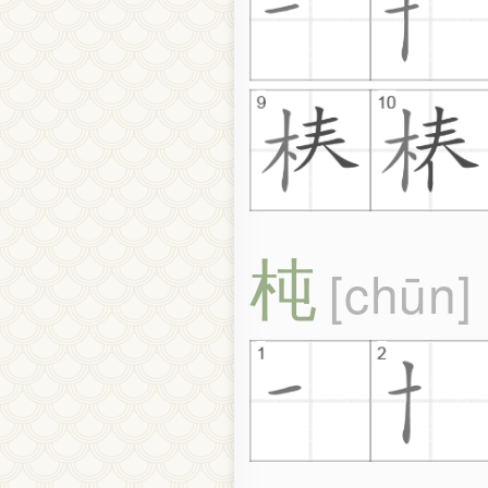
杶
chūn