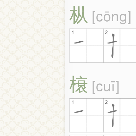
枞
cōng
榱
cuī