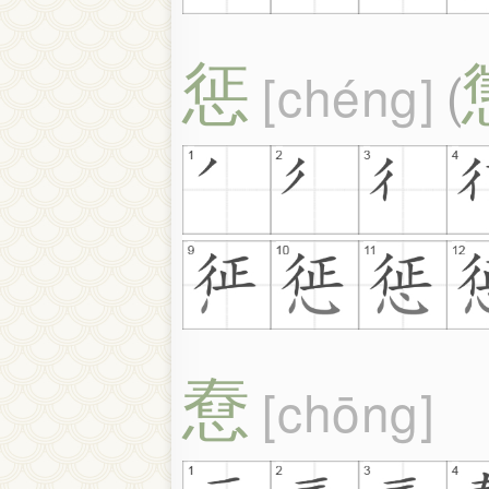
惩
chéng
(
憃
chōng