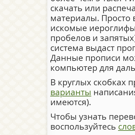
скачать или распеч
материалы. Просто 
искомые иероглифы 
пробелов и запятых)
система выдаст про
Данные прописи мо
компьютер для дал
В круглых скобках 
варианты
написания
имеются).
Чтобы узнать перево
воспользуйтесь
сло