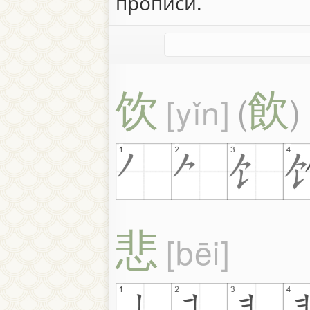
прописи.
饮
飲
yǐn
(
)
悲
bēi