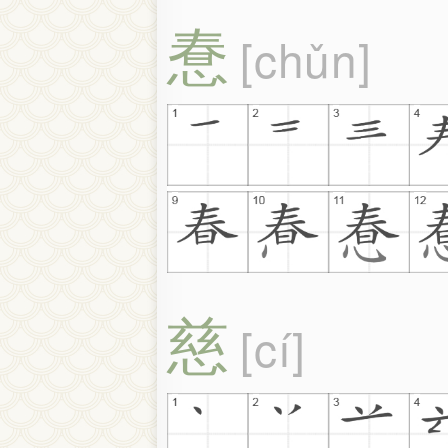
惷
chǔn
慈
cí