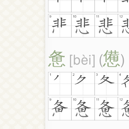
惫
憊
bèi
(
)