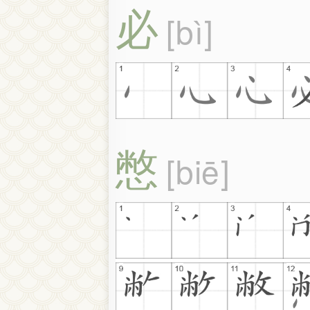
必
bì
憋
biē