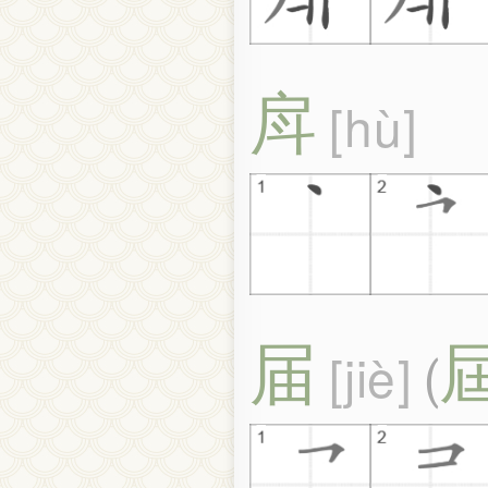
戽
hù
届
jiè
(