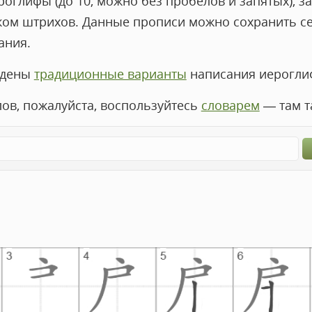
оглифы (до 10, можно без пробелов и запятых), за
ком штрихов. Данные прописи можно сохранить с
ания.
едены
традиционные варианты
написания иероглиф
лов, пожалуйста, воспользуйтесь
словарем
— там т