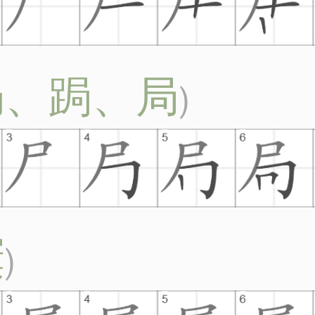
侷、跼、局
)
屨
)