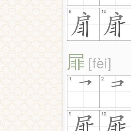
屝
fèi