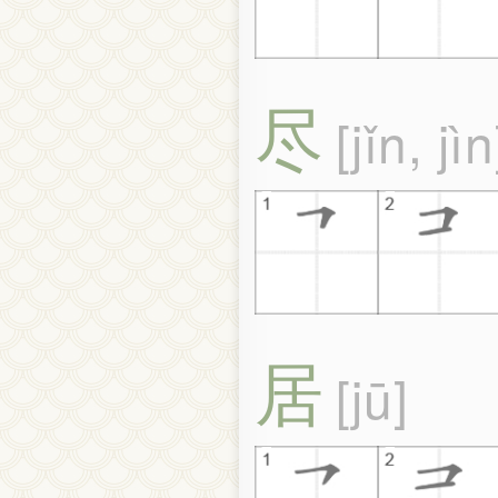
尽
jǐn, jìn
居
jū