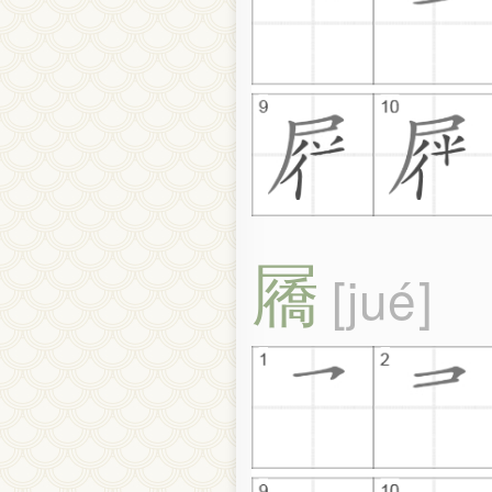
屩
jué