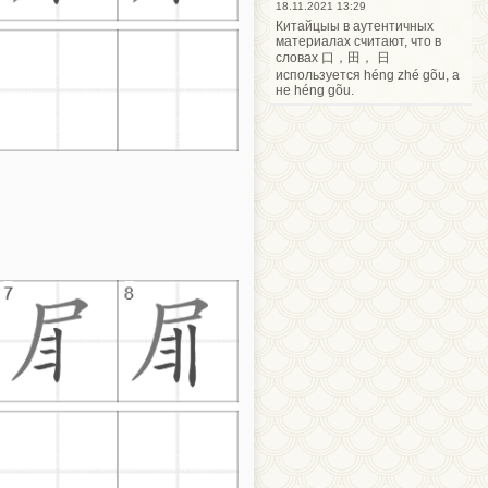
18.11.2021 13:29
Китайцыы в аутентичных
материалах считают, что в
словах 口，田， 日
используется héng zhé gõu, а
не héng gõu.