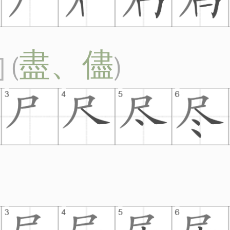
盡、儘
(
)