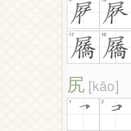
尻
kāo