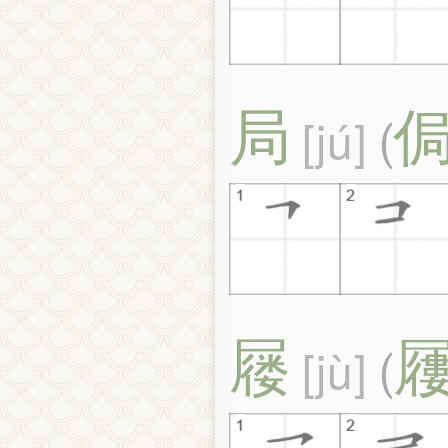
局
jú
(
屦
jù
(