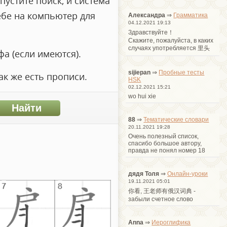
пустите поиск, и система
ебе на компьютер для
Александра
⇒
Грамматика
04.12.2021 19:13
Здравствуйте！
Cкажите, пожалуйста, в каких
случаях употребляется 里头
а (если имеются).
sijiepan
⇒
Пробные тесты
ак же есть прописи.
HSK
02.12.2021 15:21
wo hui xie
88
⇒
Тематические словари
20.11.2021 19:28
Очень полезный список,
спасибо большое автору,
правда не понял номер 18
дядя Толя
⇒
Онлайн-уроки
19.11.2021 05:01
你看, 王老师有俄汉词典 -
забыли счетное слово
Anna
⇒
Иероглифика