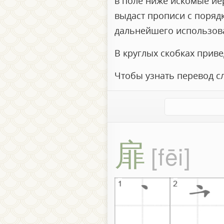
в поле ниже искомые иер
выдаст прописи с поряд
дальнейшего использов
В круглых скобках прив
Чтобы узнать перевод с
扉
fēi