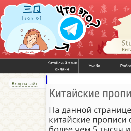
Китайский язык
Учеба
Рабо
онлайн
Вход на сайт
Китайские проп
На данной странице
китайские прописи 
более чем 5 тысяч и