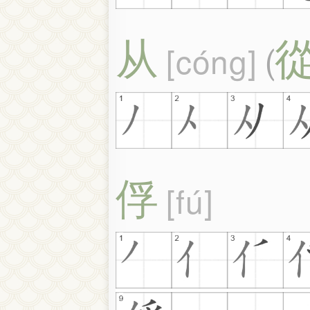
从
cóng
(
俘
fú