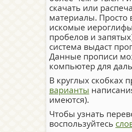
скачать или распеч
материалы. Просто 
искомые иероглифы 
пробелов и запятых)
система выдаст про
Данные прописи мо
компьютер для дал
В круглых скобках 
варианты
написания
имеются).
Чтобы узнать перево
воспользуйтесь
сло