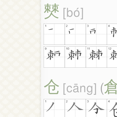
僰
bó
仓
cāng
(