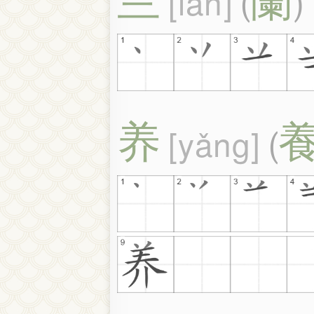
lán
(
)
养
yǎng
(