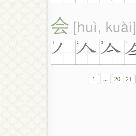
会
huì, kuài
1
...
20
21