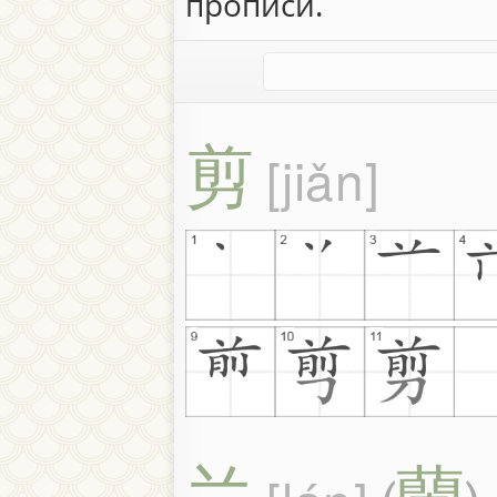
прописи.
剪
jiǎn
兰
蘭