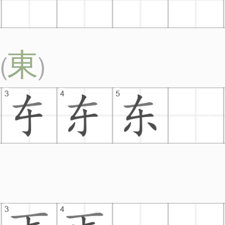
東
(
)