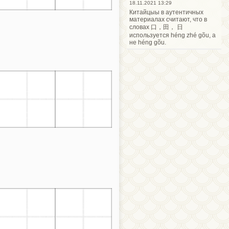
18.11.2021 13:29
Китайцыы в аутентичных
материалах считают, что в
словах 口，田， 日
используется héng zhé gõu, а
не héng gõu.