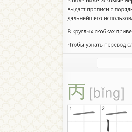
в поле ниже искомые иер
выдаст прописи с поряд
дальнейшего использов
В круглых скобках прив
Чтобы узнать перевод с
丙
bǐng