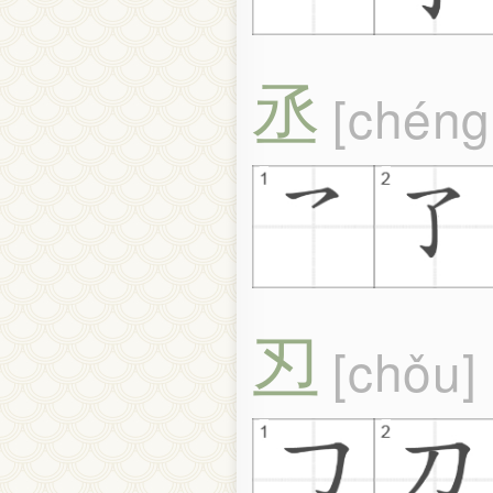
丞
chéng
丒
chǒu