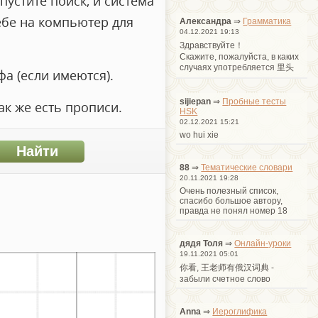
пустите поиск, и система
ебе на компьютер для
Александра
⇒
Грамматика
04.12.2021 19:13
Здравствуйте！
Cкажите, пожалуйста, в каких
случаях употребляется 里头
а (если имеются).
sijiepan
⇒
Пробные тесты
ак же есть прописи.
HSK
02.12.2021 15:21
wo hui xie
88
⇒
Тематические словари
20.11.2021 19:28
Очень полезный список,
спасибо большое автору,
правда не понял номер 18
дядя Толя
⇒
Онлайн-уроки
19.11.2021 05:01
你看, 王老师有俄汉词典 -
забыли счетное слово
Anna
⇒
Иероглифика