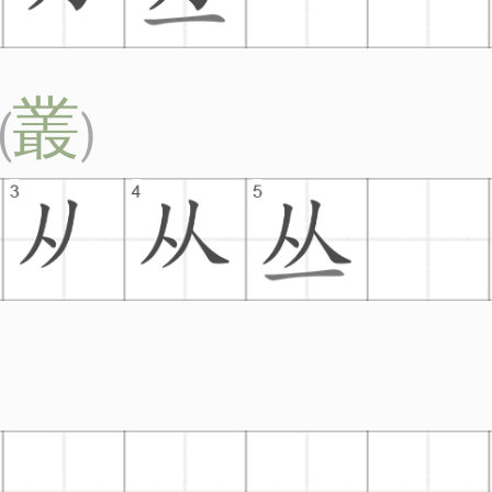
叢
(
)