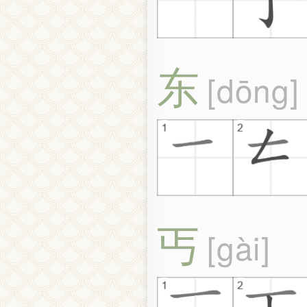
东
dōng
丐
gài