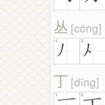
丛
cóng
丁
dīng