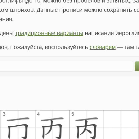
оглифы (до 10, можно без пробелов и запятых), за
ком штрихов. Данные прописи можно сохранить с
ания.
едены
традиционные варианты
написания иероглиф
лов, пожалуйста, воспользуйтесь
словарем
— там т