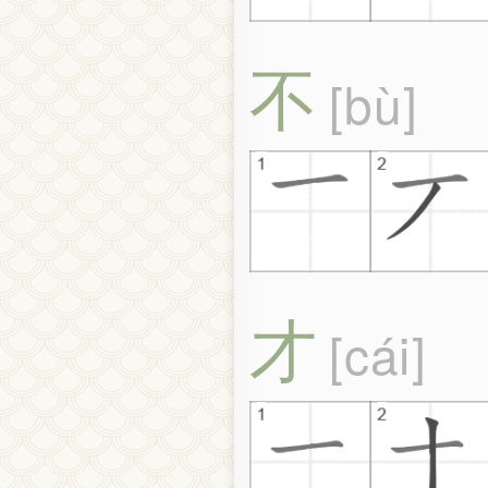
不
bù
才
cái