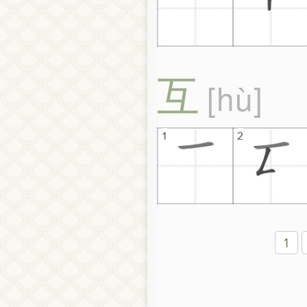
互
hù
1