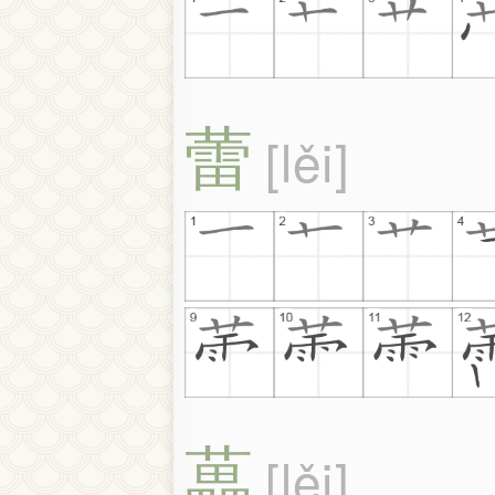
蕾
lěi
藟
lěi