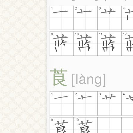
莨
làng