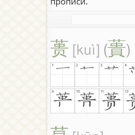
прописи.
蒉
蕢
kuì
(
)
菎