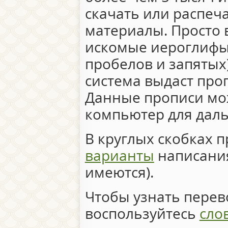
скачать или распеч
материалы. Просто 
искомые иероглифы 
пробелов и запятых)
система выдаст про
Данные прописи мо
компьютер для дал
В круглых скобках 
варианты
написания
имеются).
Чтобы узнать перево
воспользуйтесь
сло