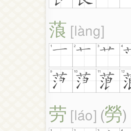
蒗
làng
劳
勞
láo
(
)