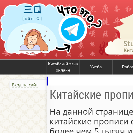
Китайский язык
Учеба
Рабо
онлайн
Вход на сайт
Китайские проп
На данной странице
китайские прописи 
более чем 5 тысяч и