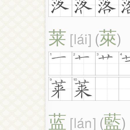
莱
萊
lái
(
)
蓝
藍
lán
(
)