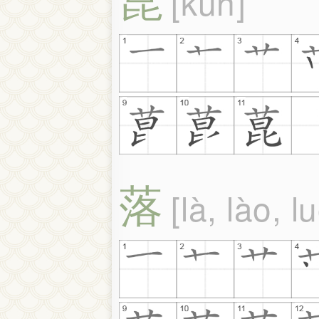
kūn
落
là, lào, l