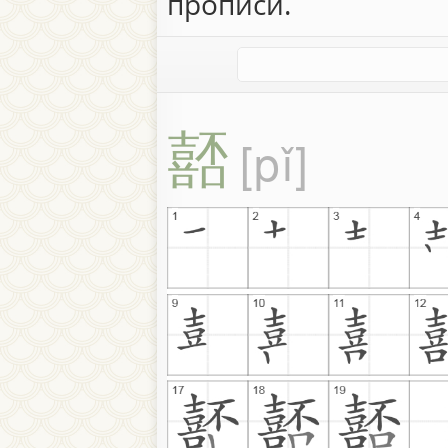
прописи.
嚭
pǐ