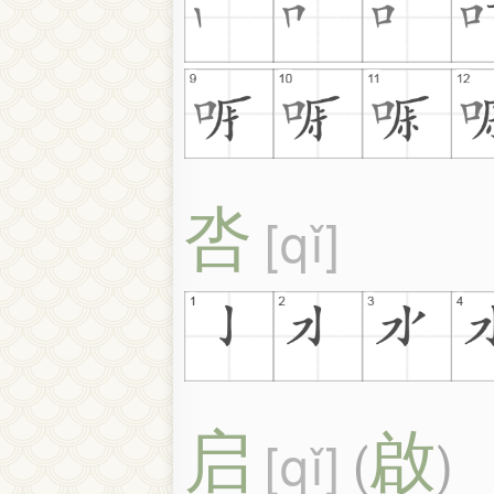
呇
qǐ
启
啟
qǐ
(
)