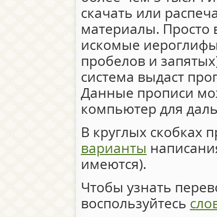
скачать или распеч
материалы. Просто 
искомые иероглифы 
пробелов и запятых)
система выдаст про
Данные прописи мо
компьютер для дал
В круглых скобках 
варианты
написания
имеются).
Чтобы узнать перево
воспользуйтесь
сло