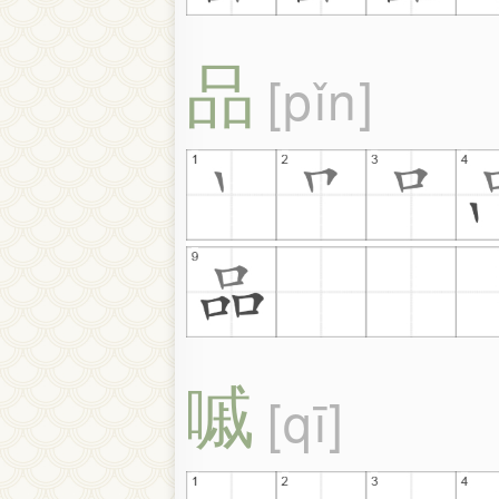
品
pǐn
嘁
qī