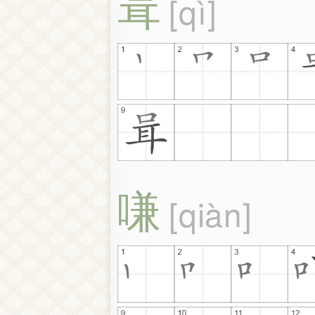
咠
qì
嗛
qiàn