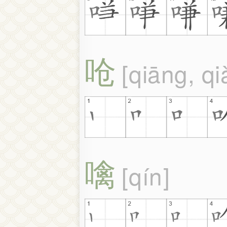
呛
qiāng, q
噙
qín